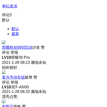
单杠表演
评论
5
默认
默认
最新
荣耀粉丝6955516
沙发
赞
评论
举报
LV10
荣耀30 Pro
2021-1-28 06:13
属地未知
拍的很好
复兴号动车组
板凳
赞
评论
举报
LV10
JEF-AN00
2021-1-28 06:33
属地未知
漂亮点赞。
俞凯议
地板
赞