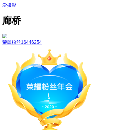
爱摄影
廊桥
荣耀粉丝16446254