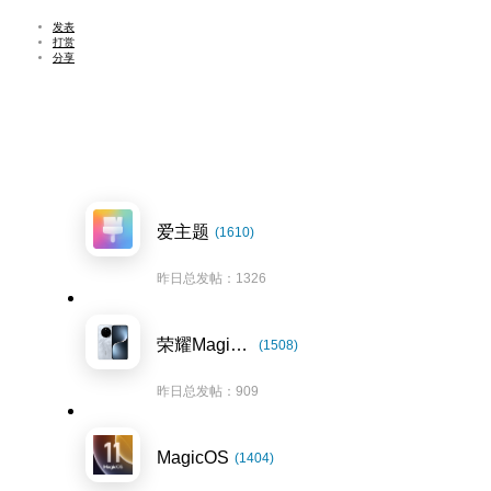
发表
打赏
分享
爱主题
(1610)
昨日总发帖：1326
荣耀Magic7系列
(1508)
昨日总发帖：909
MagicOS
(1404)