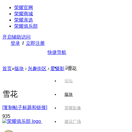
荣耀官网
荣耀商城
荣耀亲选
荣耀俱乐部
开启辅助访问
登录
/
立即注册
快捷导航
首页
首页
»
版块
›
兴趣街区
›
爱摄影
›
雪花
论坛
雪花
版块
[复制帖子标题和链接]
荣耀影像
93
5
建议广场