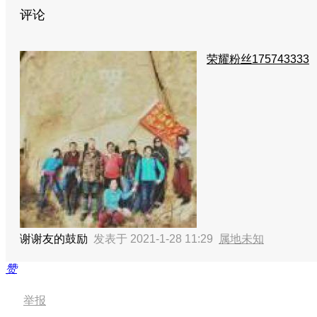
评论
荣耀粉丝175743333
谢谢友的鼓励
发表于 2021-1-28 11:29
属地未知
赞
举报