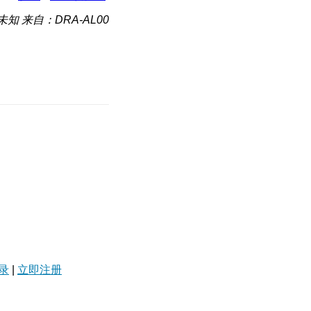
未知
来自：DRA-AL00
录
|
立即注册