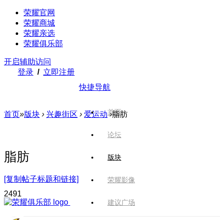
荣耀官网
荣耀商城
荣耀亲选
荣耀俱乐部
开启辅助访问
登录
/
立即注册
快捷导航
首页
首页
»
版块
›
兴趣街区
›
爱运动
›
脂肪
论坛
脂肪
版块
[复制帖子标题和链接]
荣耀影像
249
1
建议广场