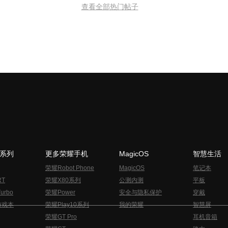
查看全部热门帖子
N系列
更多荣耀手机
MagicOS
智慧生活
荣耀Robot Phone
MagicOS
笔记本
RT
荣耀X80系列
公测内测
平板
urbo
荣耀Power
安全与隐私保护
穿戴
游戏本
荣耀Play10系列
我的荣耀
智慧屏
荣耀GT Pro
耳机音箱