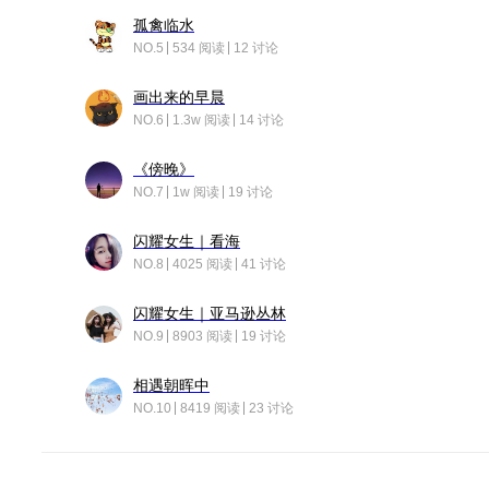
孤禽临水
NO.5
534 阅读
12 讨论
画出来的早晨
NO.6
1.3w 阅读
14 讨论
《傍晚》
NO.7
1w 阅读
19 讨论
闪耀女生｜看海
NO.8
4025 阅读
41 讨论
闪耀女生｜亚马逊丛林
NO.9
8903 阅读
19 讨论
相遇朝晖中
NO.10
8419 阅读
23 讨论