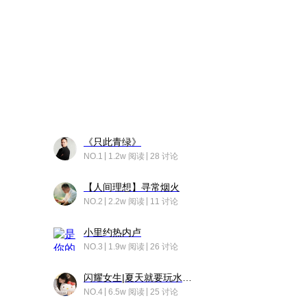
《只此青绿》
NO.1
1.2w 阅读
28 讨论
【人间理想】寻常烟火
NO.2
2.2w 阅读
11 讨论
小里约热内卢
NO.3
1.9w 阅读
26 讨论
闪耀女生|夏天就要玩水！！
NO.4
6.5w 阅读
25 讨论