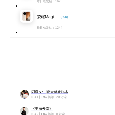
昨日总发帖：1625
荣耀Magic8系列
(806)
昨日总发帖：1244
闪耀女生|夏天就要玩水！！
NO.1
2.9w 阅读
20 讨论
《美丽云南》
NO.2
1.8w 阅读
8 讨论