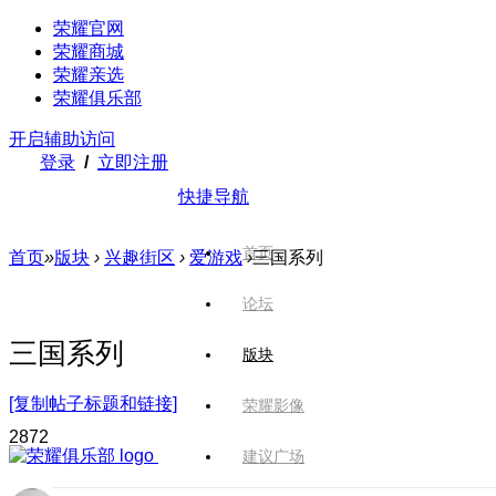
荣耀官网
荣耀商城
荣耀亲选
荣耀俱乐部
开启辅助访问
登录
/
立即注册
快捷导航
首页
首页
»
版块
›
兴趣街区
›
爱游戏
›
三国系列
论坛
三国系列
版块
[复制帖子标题和链接]
荣耀影像
287
2
建议广场