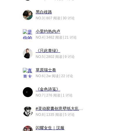
黑白歧路
NO.3
807 阅读
30 讨论
小里约热内卢
NO.4
3462 阅读
21 讨论
《只此青绿》
NO.5
2802 阅读
9 讨论
草原瑞士卷
NO.6
2w 阅读
22 讨论
《金色诗笺》
NO.7
276 阅读
1 讨论
#灵动胶囊创意壁纸大乱斗#脑洞不限形式，灵感不分边界，体验追赛的快乐！
NO.8
1335 阅读
5 讨论
闪耀女生｜汉服