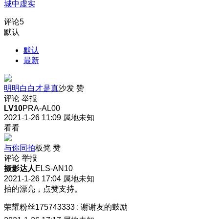
城中虚实
评论
5
默认
默认
最新
明明白白才是真
沙发
赞
评论
举报
LV10
PRA-AL00
2021-1-26 11:09
属地未知
看看
与你同拍
板凳
赞
评论
举报
摄影达人
ELS-AN10
2021-1-26 17:04
属地未知
拍的漂亮，点赞支持。
荣耀粉丝175743333
:
谢谢友的鼓励