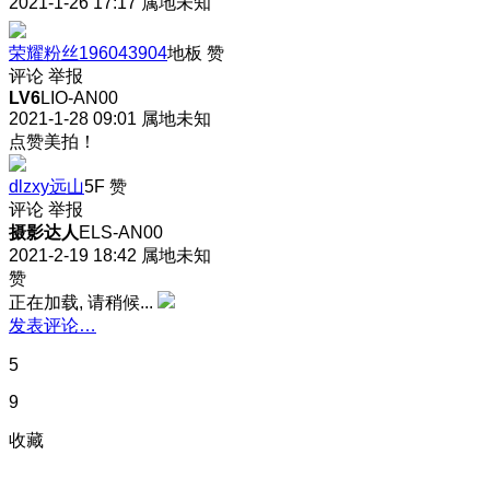
2021-1-26 17:17
属地未知
荣耀粉丝196043904
地板
赞
评论
举报
LV6
LIO-AN00
2021-1-28 09:01
属地未知
点赞美拍！
dlzxy远山
5F
赞
评论
举报
摄影达人
ELS-AN00
2021-2-19 18:42
属地未知
赞
正在加载, 请稍候...
发表评论…
5
9
收藏