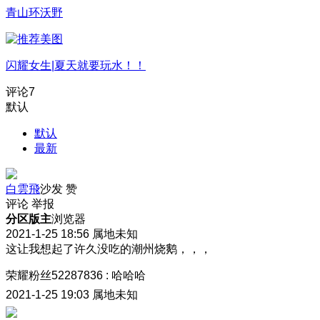
青山环沃野
闪耀女生|夏天就要玩水！！
评论
7
默认
默认
最新
白雲飛
沙发
赞
评论
举报
分区版主
浏览器
2021-1-25 18:56
属地未知
这让我想起了许久没吃的潮州烧鹅，，，
荣耀粉丝52287836
:
哈哈哈
2021-1-25 19:03
属地未知