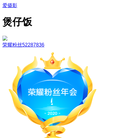
爱摄影
煲仔饭
荣耀粉丝52287836