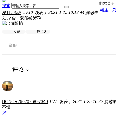
电梯直达
搜索
楼主
岁月无忧A
LV10
发表于 2021-1-25 10:13:44
属地未
知
来自：荣耀畅玩7X
收藏
赞
12
举报
评论
8
HONOR2602026897340
LV7
发表于 2021-1-25 10:22
属地
不错
赞