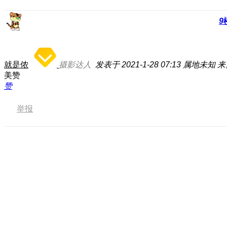
9
就是侬
摄影达人
发表于 2021-1-28 07:13
属地未知
来
美赞
赞
举报