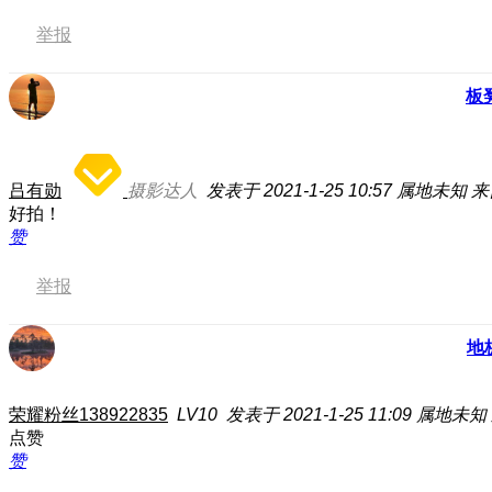
举报
板
吕有勋
摄影达人
发表于 2021-1-25 10:57
属地未知
来
好拍！
赞
举报
地
荣耀粉丝138922835
LV10
发表于 2021-1-25 11:09
属地未知
点赞
赞