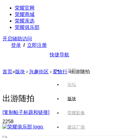
荣耀官网
荣耀商城
荣耀亲选
荣耀俱乐部
开启辅助访问
登录
/
立即注册
快捷导航
首页
首页
»
版块
›
兴趣街区
›
爱旅行
›
出游随拍
论坛
出游随拍
版块
[复制帖子标题和链接]
荣耀影像
225
8
建议广场