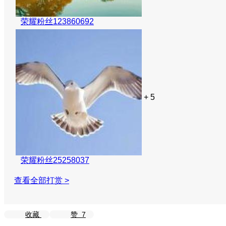
荣耀粉丝123860692
+ 5
荣耀粉丝25258037
查看全部打赏 >
收藏
赞
7