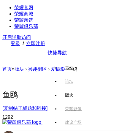
荣耀官网
荣耀商城
荣耀亲选
荣耀俱乐部
开启辅助访问
登录
/
立即注册
快捷导航
首页
首页
»
版块
›
兴趣街区
›
爱摄影
›
鱼鸥
论坛
鱼鸥
版块
[复制帖子标题和链接]
荣耀影像
129
2
建议广场