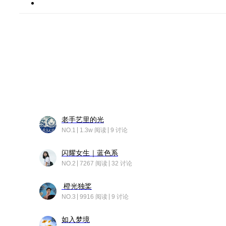
老手艺里的光
NO.1
1.3w 阅读
9 讨论
闪耀女生｜蓝色系
NO.2
7267 阅读
32 讨论
橙光独桨
NO.3
9916 阅读
9 讨论
如入梦境