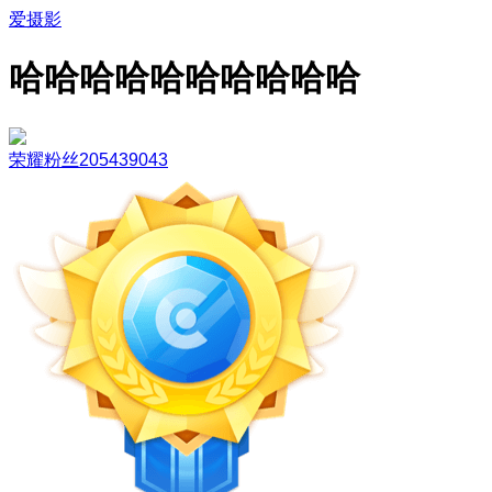
爱摄影
哈哈哈哈哈哈哈哈哈哈
荣耀粉丝205439043