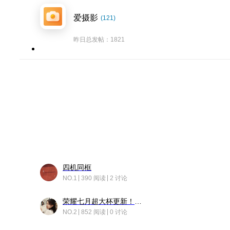
爱摄影
(121)
昨日总发帖：1821
四机同框
NO.1
390 阅读
2 讨论
荣耀七月超大杯更新！后台堆叠动画太丝滑！
NO.2
852 阅读
0 讨论