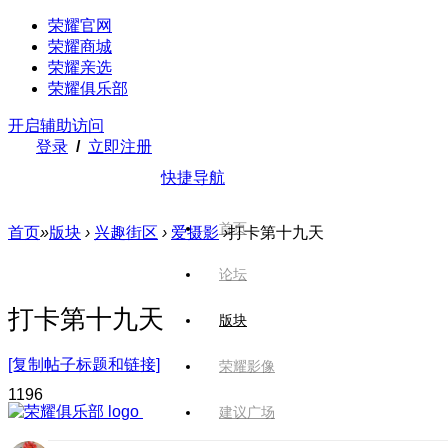
荣耀官网
荣耀商城
荣耀亲选
荣耀俱乐部
开启辅助访问
登录
/
立即注册
快捷导航
首页
首页
»
版块
›
兴趣街区
›
爱摄影
›
打卡第十九天
论坛
打卡第十九天
版块
[复制帖子标题和链接]
荣耀影像
119
6
建议广场