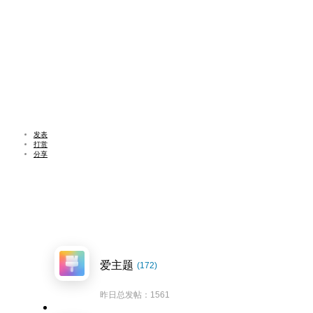
发表
打赏
分享
爱主题
(172)
昨日总发帖：1561