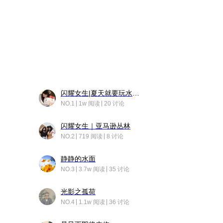
闪耀女生|夏天就要玩水！！
NO.1
1w 阅读
20 讨论
闪耀女生｜亚马逊丛林
NO.2
719 阅读
8 讨论
静静的水面
NO.3
3.7w 阅读
35 讨论
光影之孤荷
NO.4
1.1w 阅读
36 讨论