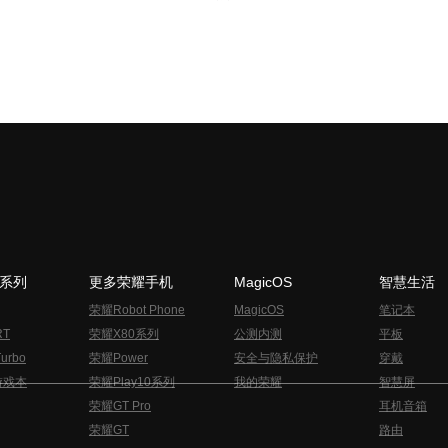
N系列
更多荣耀手机
MagicOS
智慧生活
荣耀Robot Phone
MagicOS
笔记本
RT
荣耀X80系列
公测内测
平板
urbo
荣耀Power
安全与隐私保护
穿戴
游戏本
荣耀Play10系列
我的荣耀
智慧屏
荣耀GT Pro
耳机音箱
荣耀GT
路由