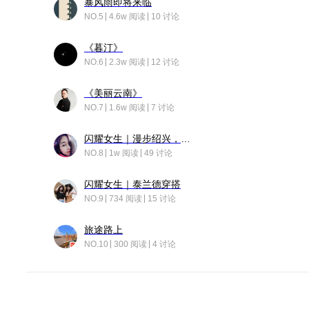
暴风雨即将来临
NO.5
4.6w 阅读
10 讨论
《暮汀》
NO.6
2.3w 阅读
12 讨论
《美丽云南》
NO.7
1.6w 阅读
7 讨论
闪耀女生｜漫步绍兴，寻找藏在老街的江南温柔
NO.8
1w 阅读
49 讨论
闪耀女生｜泰兰德穿搭
NO.9
734 阅读
15 讨论
旅途路上
NO.10
300 阅读
4 讨论