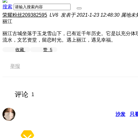
搜索
荣耀粉丝209382595
LV6
发表于 2021-1-23 12:48:30
属地未
丽江
丽江古城坐落于玉龙雪山下，已有近千年历史。它是以充分体
流水，文艺资堂，留恋时光。遇上丽江，遇见幸福。
收藏
赞
5
举报
评论
1
沙发
只