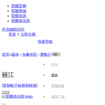
荣耀官网
荣耀商城
荣耀亲选
荣耀俱乐部
开启辅助访问
登录
/
立即注册
快捷导航
首页
首页
»
版块
›
兴趣街区
›
爱旅行
›
丽江
论坛
丽江
版块
[复制帖子标题和链接]
荣耀影像
211
1
建议广场