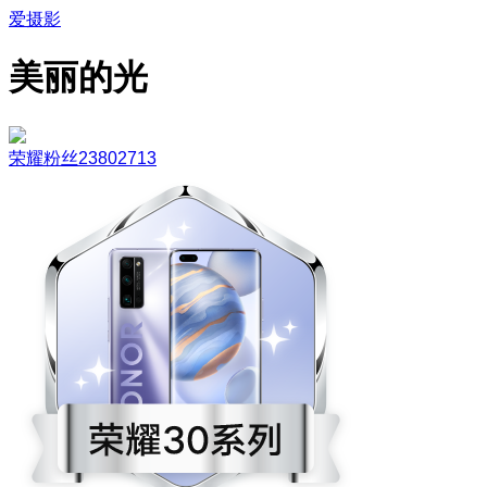
爱摄影
美丽的光
荣耀粉丝23802713