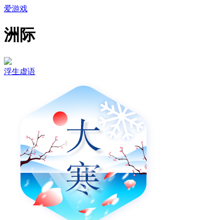
爱游戏
洲际
浮生虚语