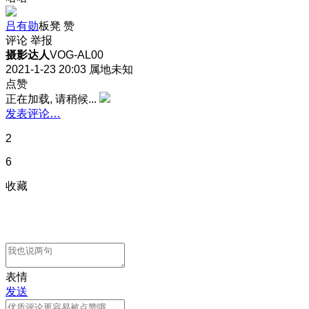
吕有勋
板凳
赞
评论
举报
摄影达人
VOG-AL00
2021-1-23 20:03
属地未知
点赞
正在加载, 请稍候...
发表评论…
2
6
收藏
表情
发送