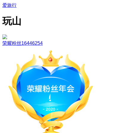
爱旅行
玩山
荣耀粉丝16446254