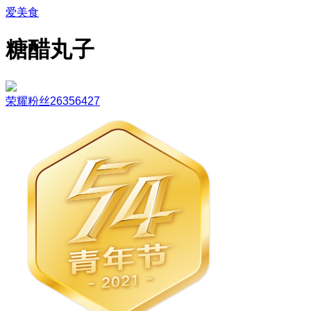
爱美食
糖醋丸子
荣耀粉丝26356427