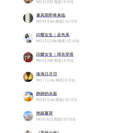
NO.3
232 阅读
4 讨论
暴风雨即将来临
NO.4
4.3w 阅读
10 讨论
闪耀女生｜蓝色系
NO.5
12.8w 阅读
52 讨论
闪耀女生｜球衣穿搭
NO.6
448 阅读
4 讨论
珠海日月贝
NO.7
1.3w 阅读
6 讨论
静静的水面
NO.8
3.4w 阅读
35 讨论
艳丽夏荷
NO.9
613 阅读
15 讨论
《美丽云南》