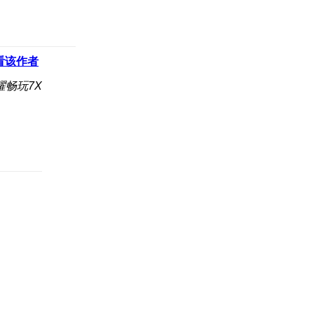
看该作者
耀畅玩7X