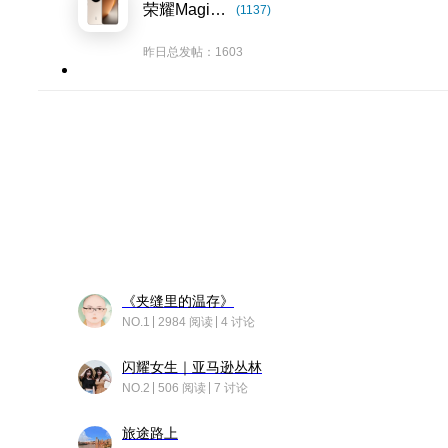
荣耀Magic8系列
(1137)
昨日总发帖：1603
《夹缝里的温存》
NO.1
2984 阅读
4 讨论
闪耀女生｜亚马逊丛林
NO.2
506 阅读
7 讨论
旅途路上