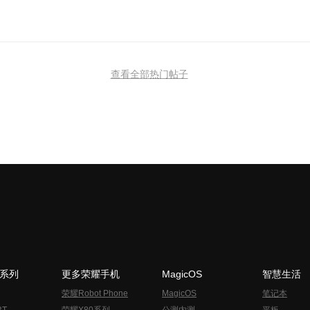
查看全部热门帖子
N系列
更多荣耀手机
MagicOS
智慧生活
荣耀Robot Phone
MagicOS
笔记本
RT
荣耀X80系列
公测内测
平板