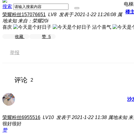
电梯
搜索
楼
荣耀粉丝157076651
LV8
发表于 2021-1-22 11:26:08
属
地未知
来自：荣耀20i
喜庆
沾个喜气
收藏
赞
5
举报
评论
2
沙
荣耀粉丝6955516
LV10
发表于 2021-1-22 11:38
属地未知
来
很好很好
赞