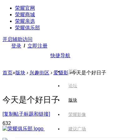
荣耀官网
荣耀商城
荣耀亲选
荣耀俱乐部
开启辅助访问
登录
/
立即注册
快捷导航
首页
首页
»
版块
›
兴趣街区
›
爱摄影
›
今天是个好日子
论坛
今天是个好日子
版块
[复制帖子标题和链接]
荣耀影像
63
2
建议广场