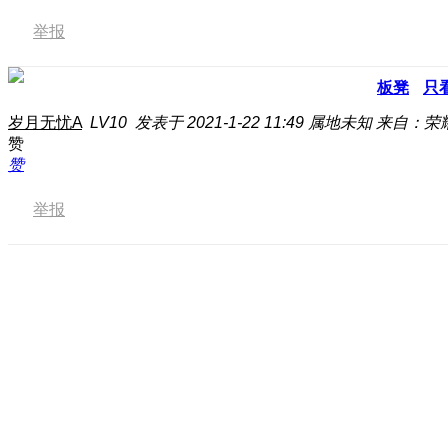
举报
板凳
只
岁月无忧A
LV10
发表于 2021-1-22 11:49
属地未知
来自：荣
赞
赞
举报