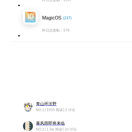
昨日总发帖：1337
MagicOS
(237)
昨日总发帖：579
青山环沃野
NO.1
1555 阅读
2 讨论
暴风雨即将来临
NO.2
1.3w 阅读
10 讨论