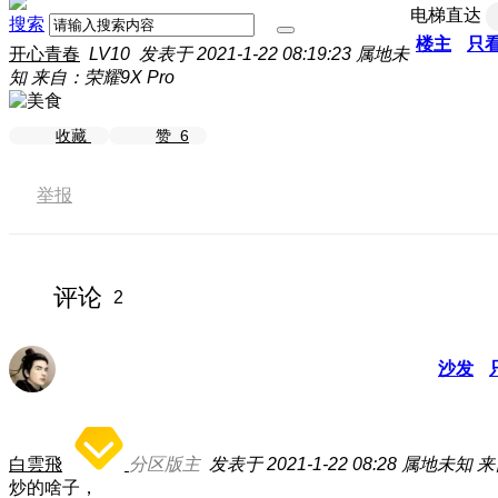
电梯直达
搜索
楼主
只
开心青春
LV10
发表于 2021-1-22 08:19:23
属地未
知
来自：荣耀9X Pro
收藏
赞
6
举报
评论
2
沙发
白雲飛
分区版主
发表于 2021-1-22 08:28
属地未知
来
炒的啥子，