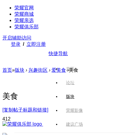
荣耀官网
荣耀商城
荣耀亲选
荣耀俱乐部
开启辅助访问
登录
/
立即注册
快捷导航
首页
首页
»
版块
›
兴趣街区
›
爱美食
›
美食
论坛
美食
版块
[复制帖子标题和链接]
荣耀影像
41
2
建议广场