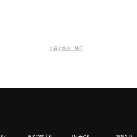
查看全部热门帖子
N系列
更多荣耀手机
MagicOS
智慧生活