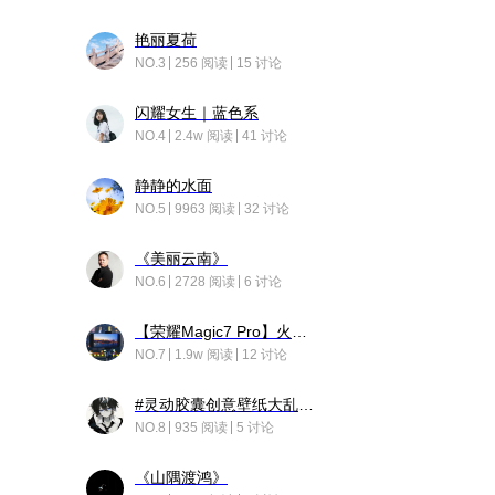
艳丽夏荷
NO.3
256 阅读
15 讨论
闪耀女生｜蓝色系
NO.4
2.4w 阅读
41 讨论
静静的水面
NO.5
9963 阅读
32 讨论
《美丽云南》
NO.6
2728 阅读
6 讨论
【荣耀Magic7 Pro】火舞惊鸿
NO.7
1.9w 阅读
12 讨论
#灵动胶囊创意壁纸大乱斗#脑洞不限形式，灵感不分边界，体验追赛的快乐！
NO.8
935 阅读
5 讨论
《山隅渡鸿》