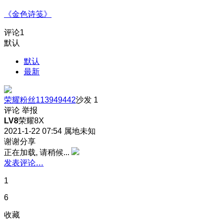
《金色诗笺》
评论
1
默认
默认
最新
荣耀粉丝113949442
沙发
1
评论
举报
LV8
荣耀8X
2021-1-22 07:54
属地未知
谢谢分享
正在加载, 请稍候...
发表评论…
1
6
收藏