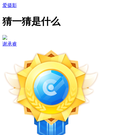
爱摄影
猜一猜是什么
谢承睿