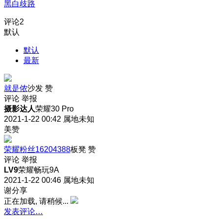
黑白歧路
评论
2
默认
默认
最新
就是侬
沙发
赞
评论
举报
摄影达人
荣耀30 Pro
2021-1-22 00:42
属地未知
美赞
荣耀粉丝16204388
板凳
赞
评论
举报
LV9
荣耀畅玩9A
2021-1-22 00:46
属地未知
谢分享
正在加载, 请稍候...
发表评论…