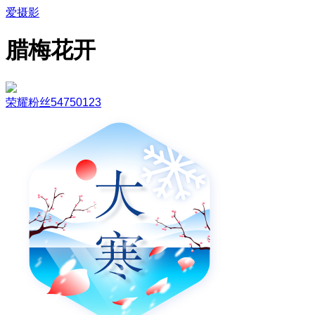
爱摄影
腊梅花开
荣耀粉丝54750123