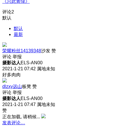
《只此青绿》
评论
2
默认
默认
最新
荣耀粉丝14139348
沙发
赞
评论
举报
摄影达人
ELS-AN00
2021-1-21 07:42
属地未知
好多肉肉
dlzxy远山
板凳
赞
评论
举报
摄影达人
ELS-AN00
2021-1-21 07:47
属地未知
赞
正在加载, 请稍候...
发表评论…