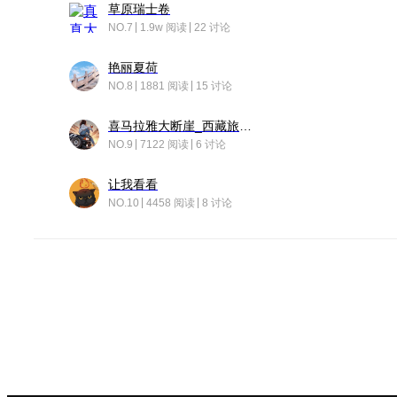
草原瑞士卷
NO.7
1.9w 阅读
22 讨论
艳丽夏荷
NO.8
1881 阅读
15 讨论
喜马拉雅大断崖_西藏旅行日记
NO.9
7122 阅读
6 讨论
让我看看
NO.10
4458 阅读
8 讨论