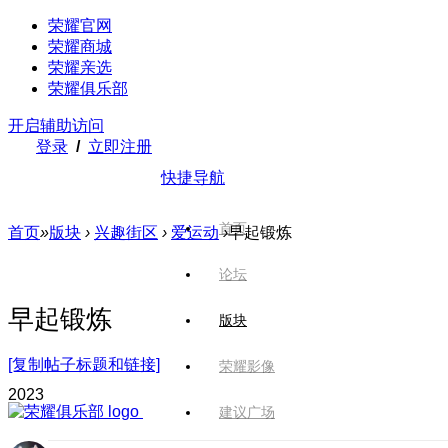
荣耀官网
荣耀商城
荣耀亲选
荣耀俱乐部
开启辅助访问
登录
/
立即注册
快捷导航
首页
首页
»
版块
›
兴趣街区
›
爱运动
›
早起锻炼
论坛
早起锻炼
版块
[复制帖子标题和链接]
荣耀影像
202
3
建议广场