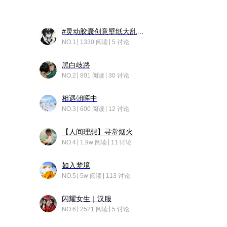
#灵动胶囊创意壁纸大乱斗#脑洞不限形式，灵感不分边界，体验追赛的快乐！
NO.1
1330 阅读
5 讨论
黑白歧路
NO.2
801 阅读
30 讨论
相遇朝晖中
NO.3
600 阅读
12 讨论
【人间理想】寻常烟火
NO.4
1.9w 阅读
11 讨论
如入梦境
NO.5
5w 阅读
113 讨论
闪耀女生｜汉服
NO.6
2521 阅读
5 讨论