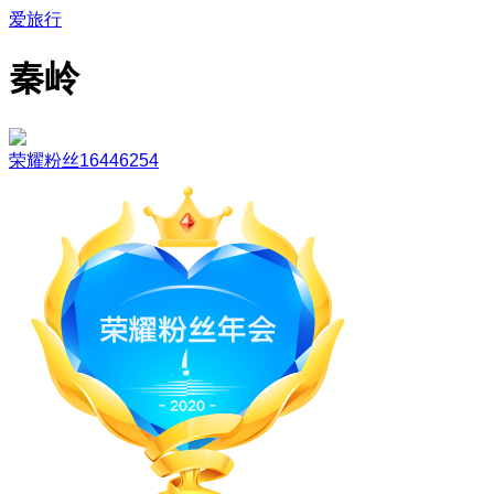
爱旅行
秦岭
荣耀粉丝16446254