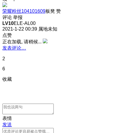
荣耀粉丝104101609
板凳
赞
评论
举报
LV10
ELE-AL00
2021-1-22 00:39
属地未知
点赞
正在加载, 请稍候...
发表评论…
2
6
收藏
表情
发送