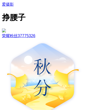
爱摄影
挣腰子
荣耀粉丝37775326