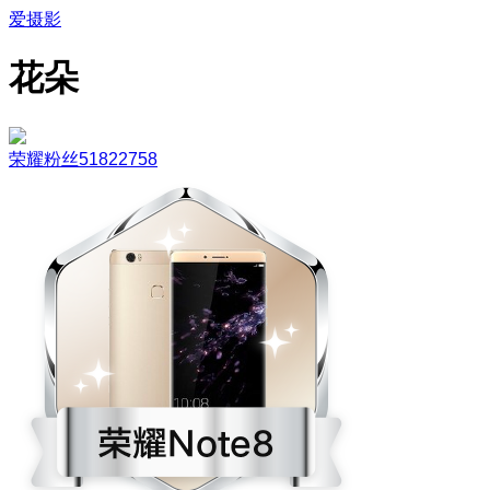
爱摄影
花朵
荣耀粉丝51822758