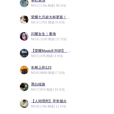
单杠表演
NO.2
1.5w 阅读
38 讨论
荣耀七月超大杯更新！后台堆叠动画太丝滑！
NO.3
1701 阅读
0 讨论
闪耀女生｜看海
NO.4
1135 阅读
27 讨论
【荣耀Magic8 RSR】 穹影
NO.5
478 阅读
4 讨论
长椅上的123
NO.6
8669 阅读
7 讨论
黑白歧路
NO.7
874 阅读
33 讨论
【人间理想】寻常烟火
NO.8
1.9w 阅读
11 讨论