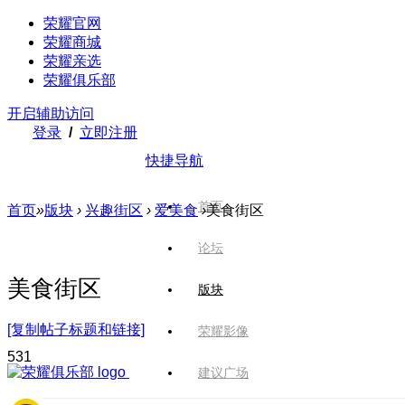
荣耀官网
荣耀商城
荣耀亲选
荣耀俱乐部
开启辅助访问
登录
/
立即注册
快捷导航
首页
首页
»
版块
›
兴趣街区
›
爱美食
›
美食街区
论坛
美食街区
版块
[复制帖子标题和链接]
荣耀影像
53
1
建议广场