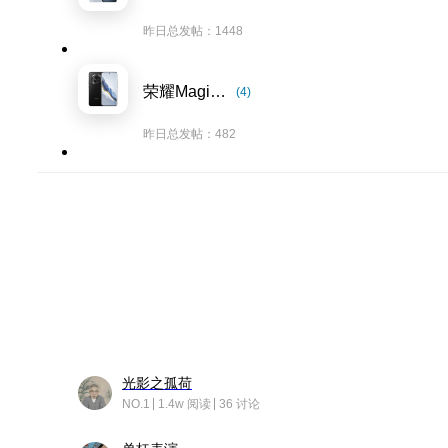
昨日总发帖：1448
荣耀Magic6系列
(4)
昨日总发帖：482
光影之孤荷
NO.1
1.4w 阅读
36 讨论