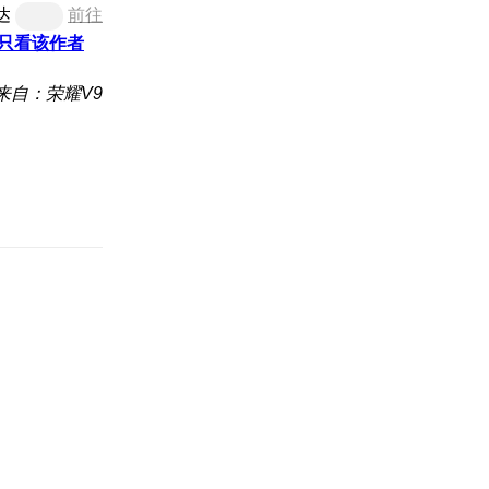
达
前往
只看该作者
来自：荣耀V9