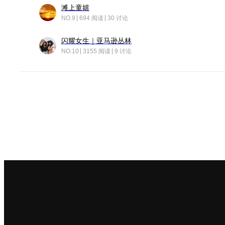
滩上童嬉
NO.9
694 阅读
30 讨论
闪耀女生｜亚马逊丛林
NO.10
3155 阅读
9 讨论