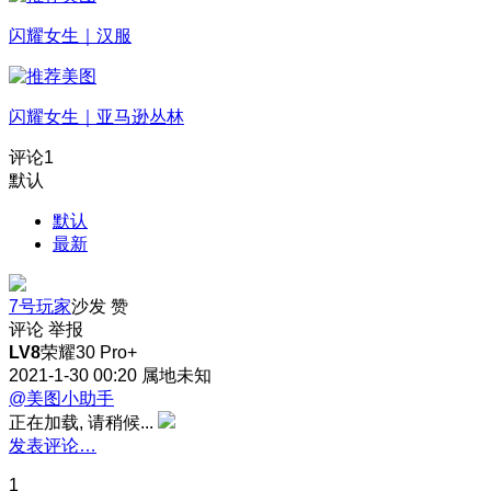
闪耀女生｜汉服
闪耀女生｜亚马逊丛林
评论
1
默认
默认
最新
7号玩家
沙发
赞
评论
举报
LV8
荣耀30 Pro+
2021-1-30 00:20
属地未知
@美图小助手
正在加载, 请稍候...
发表评论…
1