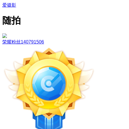
爱摄影
随拍
荣耀粉丝140791506