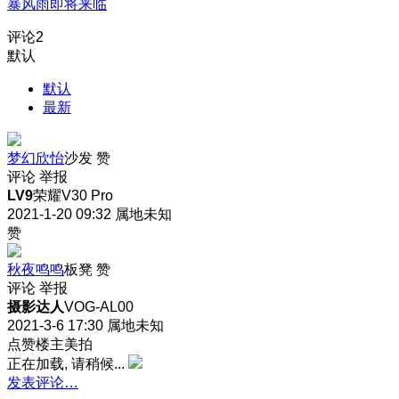
暴风雨即将来临
评论
2
默认
默认
最新
梦幻欣怡
沙发
赞
评论
举报
LV9
荣耀V30 Pro
2021-1-20 09:32
属地未知
赞
秋夜鸣鸣
板凳
赞
评论
举报
摄影达人
VOG-AL00
2021-3-6 17:30
属地未知
点赞楼主美拍
正在加载, 请稍候...
发表评论…