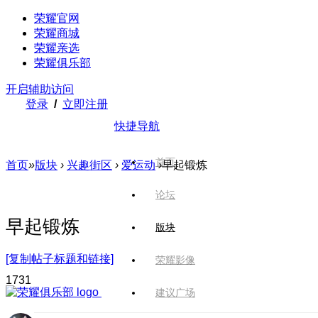
荣耀官网
荣耀商城
荣耀亲选
荣耀俱乐部
开启辅助访问
登录
/
立即注册
快捷导航
首页
首页
»
版块
›
兴趣街区
›
爱运动
›
早起锻炼
论坛
早起锻炼
版块
[复制帖子标题和链接]
荣耀影像
173
1
建议广场