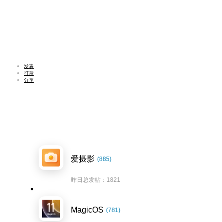
发表
打赏
分享
爱摄影
(885)
昨日总发帖：1821
MagicOS
(781)