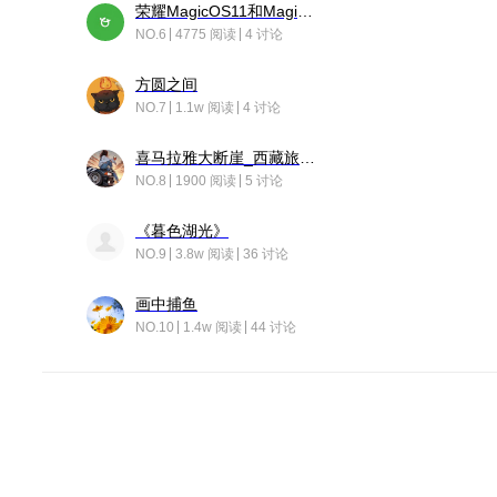
荣耀MagicOS11和Magic10之间直观的区别是啥呢？
NO.6
4775 阅读
4 讨论
方圆之间
NO.7
1.1w 阅读
4 讨论
喜马拉雅大断崖_西藏旅行日记
NO.8
1900 阅读
5 讨论
《暮色湖光》
NO.9
3.8w 阅读
36 讨论
画中捕鱼
NO.10
1.4w 阅读
44 讨论