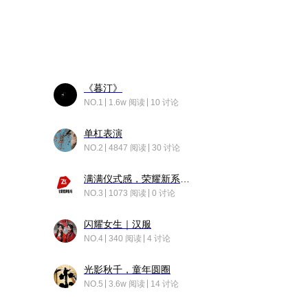
《暮汀》
NO.1
1.6w 阅读
10 讨论
单杠表演
NO.2
4847 阅读
30 讨论
满满仪式感，荣耀新系统增加了个升级故事
NO.3
1073 阅读
0 讨论
闪耀女生｜汉服
NO.4
340 阅读
4 讨论
光影秋千，童年圆圈
NO.5
3.6w 阅读
14 讨论