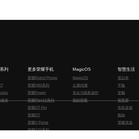
N系列
更多荣耀手机
MagicOS
智慧生活
荣耀Robot Phone
MagicOS
笔记本
RT
荣耀X80系列
公测内测
平板
urbo
荣耀Power
安全与隐私保护
穿戴
游戏本
荣耀Play10系列
我的荣耀
智慧屏
荣耀GT Pro
耳机音箱
荣耀GT
路由
荣耀V Purse
荣耀亲选
荣耀X70系列
与隐私的声明
关于cookies
法律信息