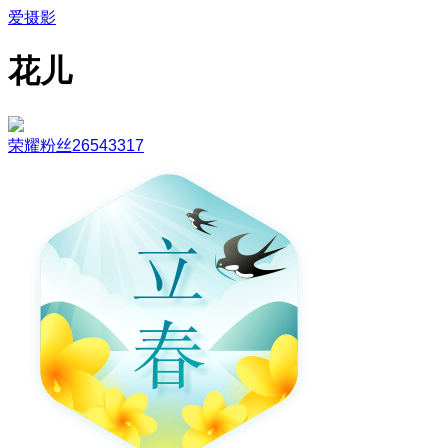
爱摄影
花儿
荣耀粉丝26543317