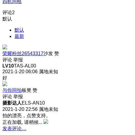
四机同框
评论
2
默认
默认
最新
荣耀粉丝26543317
沙发
赞
评论
举报
LV10
TAS-AL00
2021-1-20 06:06
属地未知
好
与你同拍
板凳
赞
评论
举报
摄影达人
ELS-AN10
2021-1-20 22:56
属地未知
拍的漂亮，点赞支持。
正在加载, 请稍候...
发表评论…