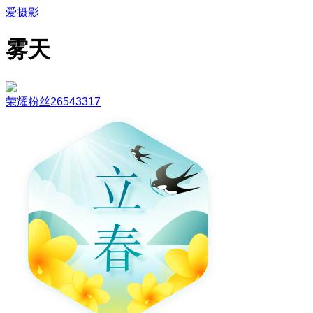
爱摄影
雾天
荣耀粉丝26543317