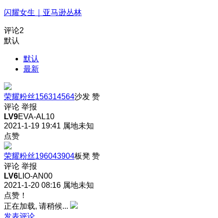
闪耀女生｜亚马逊丛林
评论
2
默认
默认
最新
荣耀粉丝156314564
沙发
赞
评论
举报
LV9
EVA-AL10
2021-1-19 19:41
属地未知
点赞
荣耀粉丝196043904
板凳
赞
评论
举报
LV6
LIO-AN00
2021-1-20 08:16
属地未知
点赞！
正在加载, 请稍候...
发表评论…