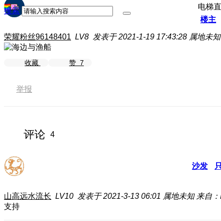
电梯
搜索
楼主
荣耀粉丝96148401
LV8
发表于 2021-1-19 17:43:28
属地未知
收藏
赞
7
举报
评论
4
沙发
山高远水流长
LV10
发表于 2021-3-13 06:01
属地未知
来自：E
支持