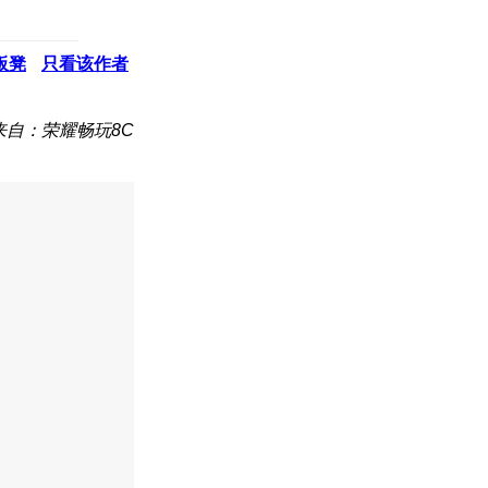
板凳
只看该作者
来自：荣耀畅玩8C