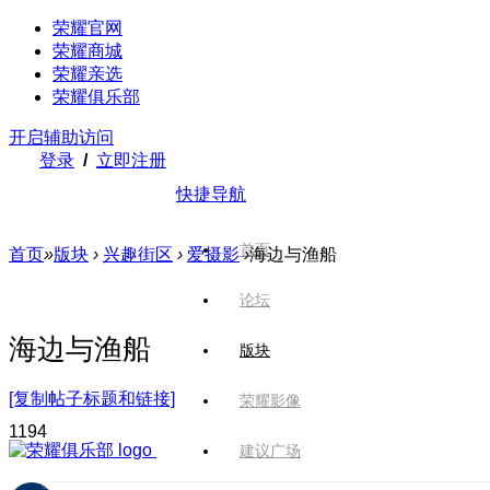
荣耀官网
荣耀商城
荣耀亲选
荣耀俱乐部
开启辅助访问
登录
/
立即注册
快捷导航
首页
首页
»
版块
›
兴趣街区
›
爱摄影
›
海边与渔船
论坛
海边与渔船
版块
[复制帖子标题和链接]
荣耀影像
119
4
建议广场