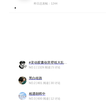
昨日总发帖：1244
#灵动胶囊创意壁纸大乱斗#脑洞不限形式，灵感不分边界，体验追赛的快乐！
NO.1
1329 阅读
5 讨论
黑白歧路
NO.2
801 阅读
30 讨论
相遇朝晖中
NO.3
600 阅读
12 讨论