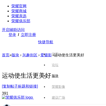
荣耀官网
荣耀商城
荣耀亲选
荣耀俱乐部
开启辅助访问
登录
/
立即注册
快捷导航
首页
首页
»
版块
›
兴趣街区
›
爱摄影
›
运动使生活更美好
论坛
运动使生活更美好
版块
[复制帖子标题和链接]
荣耀影像
39
1
建议广场