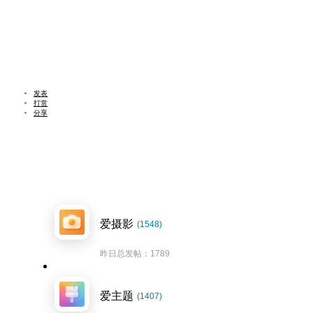
发表
打赏
分享
爱摄影
(1548)
昨日总发帖：1789
爱主题
(1407)