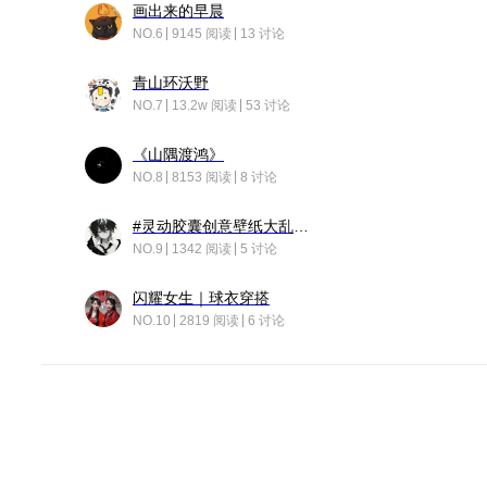
画出来的早晨
NO.6
9145 阅读
13 讨论
青山环沃野
NO.7
13.2w 阅读
53 讨论
《山隅渡鸿》
NO.8
8153 阅读
8 讨论
#灵动胶囊创意壁纸大乱斗#脑洞不限形式，灵感不分边界，体验追赛的快乐！
NO.9
1342 阅读
5 讨论
闪耀女生｜球衣穿搭
NO.10
2819 阅读
6 讨论