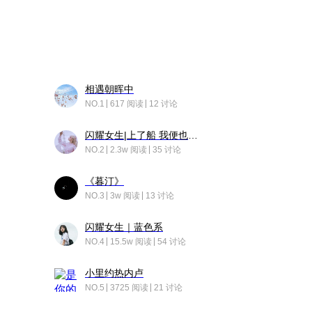
相遇朝晖中
NO.1
617 阅读
12 讨论
闪耀女生|上了船 我便也成了故事中的人
NO.2
2.3w 阅读
35 讨论
《暮汀》
NO.3
3w 阅读
13 讨论
闪耀女生｜蓝色系
NO.4
15.5w 阅读
54 讨论
小里约热内卢
NO.5
3725 阅读
21 讨论