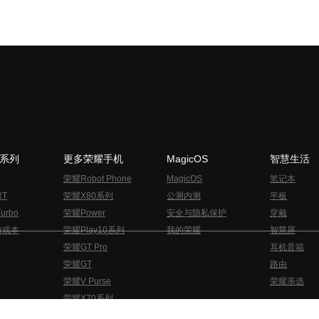
N系列
更多荣耀手机
MagicOS
智慧生活
荣耀Robot Phone
MagicOS
笔记本
RT
荣耀X80系列
公测内测
平板
urbo
荣耀Power
安全与隐私保护
穿戴
游戏本
荣耀Play10系列
我的荣耀
智慧屏
荣耀GT Pro
耳机音箱
荣耀GT
路由
荣耀V Purse
荣耀亲选
荣耀X70系列
与隐私的声明
关于cookies
法律信息