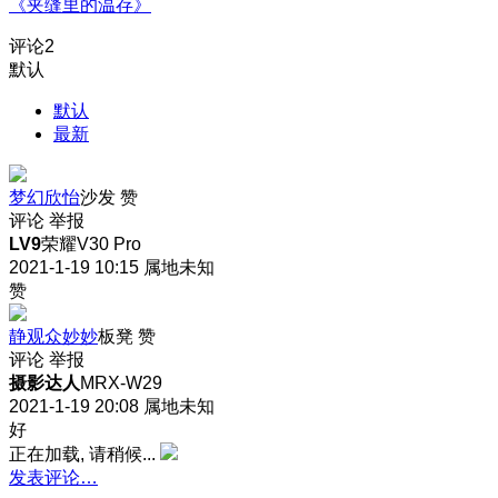
《夹缝里的温存》
评论
2
默认
默认
最新
梦幻欣怡
沙发
赞
评论
举报
LV9
荣耀V30 Pro
2021-1-19 10:15
属地未知
赞
静观众妙妙
板凳
赞
评论
举报
摄影达人
MRX-W29
2021-1-19 20:08
属地未知
好
正在加载, 请稍候...
发表评论…