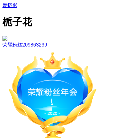
爱摄影
栀子花
荣耀粉丝209863239