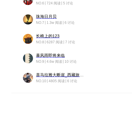
NO.6
724 阅读
5 讨论
珠海日月贝
NO.7
1.3w 阅读
6 讨论
长椅上的123
NO.8
6287 阅读
7 讨论
暴风雨即将来临
NO.9
4.6w 阅读
10 讨论
喜马拉雅大断崖_西藏旅行日记
NO.10
4805 阅读
6 讨论