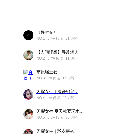
《慢时光》
NO.1
1.7w 阅读
21 讨论
【人间理想】寻常烟火
NO.2
1.7w 阅读
11 讨论
草原瑞士卷
NO.3
1w 阅读
16 讨论
闪耀女生｜漫步绍兴，寻找藏在老街的江南温柔
NO.4
1w 阅读
49 讨论
闪耀女生|夏天就要玩水！！
NO.5
1.1w 阅读
20 讨论
闪耀女生｜球衣穿搭