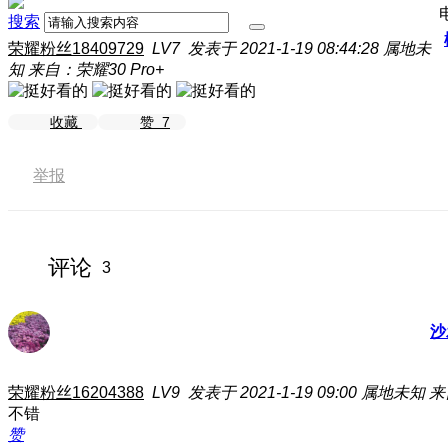
搜索
荣耀粉丝18409729
LV7
发表于 2021-1-19 08:44:28
属地未
知
来自：荣耀30 Pro+
收藏
赞
7
举报
评论
3
沙
荣耀粉丝16204388
LV9
发表于 2021-1-19 09:00
属地未知
来
不错
赞