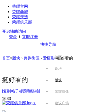
荣耀官网
荣耀商城
荣耀亲选
荣耀俱乐部
开启辅助访问
登录
/
立即注册
快捷导航
首页
首页
»
版块
›
兴趣街区
›
爱摄影
›
挺好看的
论坛
挺好看的
版块
[复制帖子标题和链接]
荣耀影像
163
3
建议广场