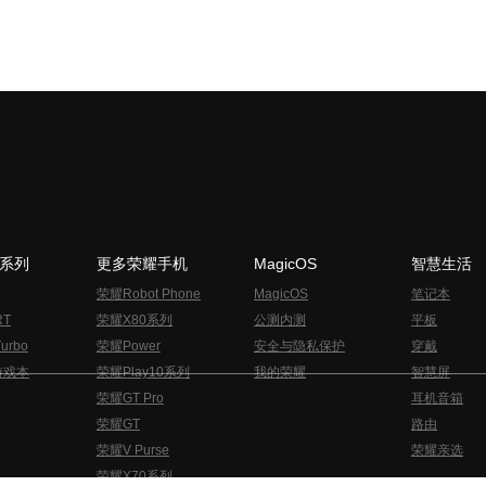
N系列
更多荣耀手机
MagicOS
智慧生活
荣耀Robot Phone
MagicOS
笔记本
RT
荣耀X80系列
公测内测
平板
urbo
荣耀Power
安全与隐私保护
穿戴
游戏本
荣耀Play10系列
我的荣耀
智慧屏
荣耀GT Pro
耳机音箱
荣耀GT
路由
荣耀V Purse
荣耀亲选
荣耀X70系列