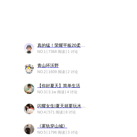
真的猛！荣耀平板20柔光版，竟然又有更新……
NO.1
7368 阅读
1 讨论
青山环沃野
NO.2
1609 阅读
2 讨论
【你好夏天】简单生活
NO.3
3.1w 阅读
4 讨论
闪耀女生|夏天就要玩水！！
NO.4
571 阅读
8 讨论
《雾轨穿山城》
NO.5
1796 阅读
3 讨论