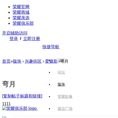
荣耀官网
荣耀商城
荣耀亲选
荣耀俱乐部
开启辅助访问
登录
/
立即注册
快捷导航
首页
首页
»
版块
›
兴趣街区
›
爱摄影
›
弯月
论坛
弯月
版块
[复制帖子标题和链接]
荣耀影像
111
1
建议广场