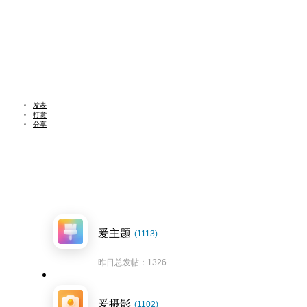
发表
打赏
分享
爱主题
(1113)
昨日总发帖：1326
爱摄影
(1102)