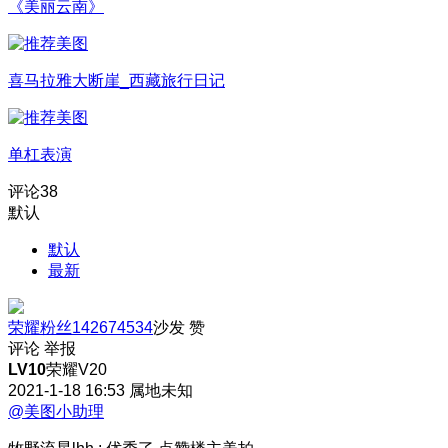
《美丽云南》
喜马拉雅大断崖_西藏旅行日记
单杠表演
评论
38
默认
默认
最新
荣耀粉丝142674534
沙发
赞
评论
举报
LV10
荣耀V20
2021-1-18 16:53
属地未知
@美图小助理