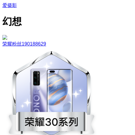
爱摄影
幻想
荣耀粉丝190188629