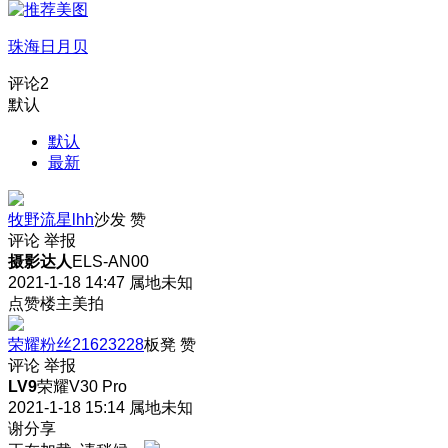
珠海日月贝
评论
2
默认
默认
最新
牧野流星lhh
沙发
赞
评论
举报
摄影达人
ELS-AN00
2021-1-18 14:47
属地未知
点赞楼主美拍
荣耀粉丝21623228
板凳
赞
评论
举报
LV9
荣耀V30 Pro
2021-1-18 15:14
属地未知
谢分享