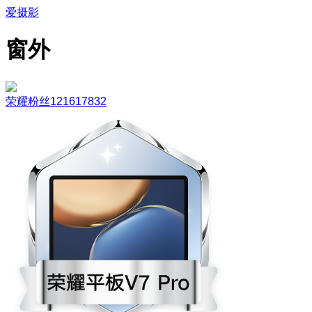
爱摄影
窗外
荣耀粉丝121617832