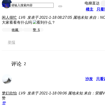
电梯直达
搜索
楼主
只看
闲人很忙
LV6
发表于 2021-1-18 08:27:05
属地未知
来自：NO
大家看看有什么吗
收藏
赞
5
举报
评论
2
沙发
只看
梦幻欣怡
LV9
发表于 2021-1-18 09:06
属地未知
来自：荣耀V3
赞
赞