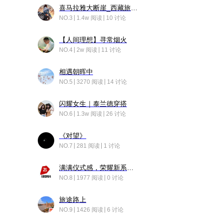
喜马拉雅大断崖_西藏旅行日记
NO.3
1.4w 阅读
10 讨论
【人间理想】寻常烟火
NO.4
2w 阅读
11 讨论
相遇朝晖中
NO.5
3270 阅读
14 讨论
闪耀女生｜泰兰德穿搭
NO.6
1.3w 阅读
26 讨论
《对望》
NO.7
281 阅读
1 讨论
满满仪式感，荣耀新系统增加了个升级故事
NO.8
1977 阅读
0 讨论
旅途路上
NO.9
1426 阅读
6 讨论