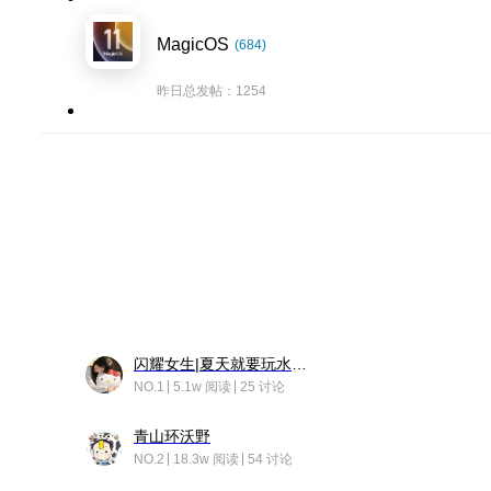
MagicOS
(684)
昨日总发帖：1254
闪耀女生|夏天就要玩水！！
NO.1
5.1w 阅读
25 讨论
青山环沃野
NO.2
18.3w 阅读
54 讨论