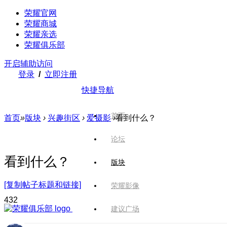
荣耀官网
荣耀商城
荣耀亲选
荣耀俱乐部
开启辅助访问
登录
/
立即注册
快捷导航
首页
首页
»
版块
›
兴趣街区
›
爱摄影
›
看到什么？
论坛
看到什么？
版块
[复制帖子标题和链接]
荣耀影像
43
2
建议广场