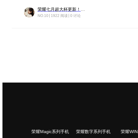
荣耀七月超大杯更新！后台堆叠动画太丝滑！
NO.10
1922 阅读
0 讨论
荣耀Magic系列手机
荣耀数字系列手机
荣耀WI