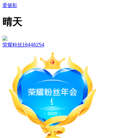
爱摄影
晴天
荣耀粉丝16446254