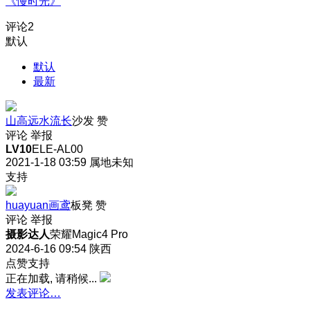
《慢时光》
评论
2
默认
默认
最新
山高远水流长
沙发
赞
评论
举报
LV10
ELE-AL00
2021-1-18 03:59
属地未知
支持
huayuan画鸢
板凳
赞
评论
举报
摄影达人
荣耀Magic4 Pro
2024-6-16 09:54
陕西
点赞支持
正在加载, 请稍候...
发表评论…