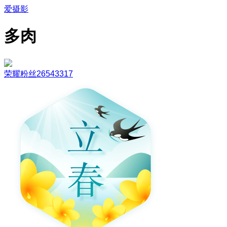
爱摄影
多肉
荣耀粉丝26543317