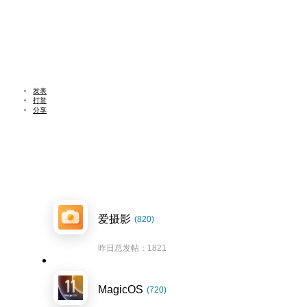
发表
打赏
分享
爱摄影
(820)
昨日总发帖：1821
MagicOS
(720)