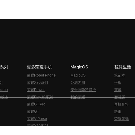
N系列
更多荣耀手机
MagicOS
智慧生活
荣耀Robot Phone
MagicOS
笔记本
RT
荣耀X80系列
公测内测
平板
urbo
荣耀Power
安全与隐私保护
穿戴
游戏本
荣耀Play10系列
我的荣耀
智慧屏
荣耀GT Pro
耳机音箱
荣耀GT
路由
荣耀V Purse
荣耀亲选
荣耀X70系列
与隐私的声明
关于cookies
法律信息