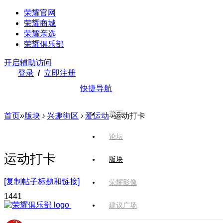
荣耀官网
荣耀商城
荣耀亲选
荣耀俱乐部
开启辅助访问
登录
/
立即注册
快捷导航
首页
首页
»
版块
›
兴趣街区
›
爱运动
›
运动打卡
论坛
运动打卡
版块
[复制帖子标题和链接]
荣耀影像
144
1
建议广场