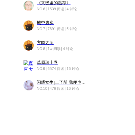
《夹缝里的温存》
NO.6
1539 阅读
4 讨论
城中虚实
NO.7
7691 阅读
5 讨论
方圆之间
NO.8
1w 阅读
4 讨论
草原瑞士卷
NO.9
6574 阅读
16 讨论
闪耀女生|上了船 我便也成了故事中的人
NO.10
476 阅读
16 讨论