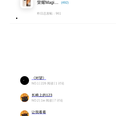
荣耀Magic8系列
(492)
昨日总发帖：961
《对望》
NO.1
226 阅读
1 讨论
长椅上的123
NO.2
1w 阅读
7 讨论
让我看看