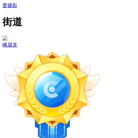
爱摄影
街道
峨眉龙