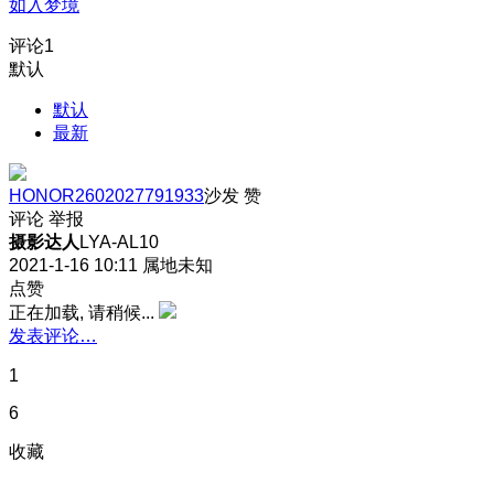
如入梦境
评论
1
默认
默认
最新
HONOR2602027791933
沙发
赞
评论
举报
摄影达人
LYA-AL10
2021-1-16 10:11
属地未知
点赞
正在加载, 请稍候...
发表评论…
1
6
收藏