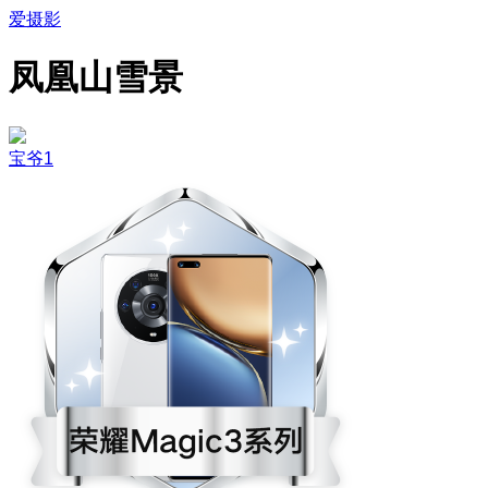
爱摄影
凤凰山雪景
宝爷1