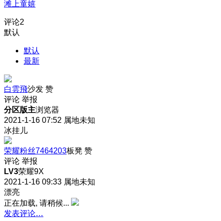
滩上童嬉
评论
2
默认
默认
最新
白雲飛
沙发
赞
评论
举报
分区版主
浏览器
2021-1-16 07:52
属地未知
冰挂儿
荣耀粉丝7464203
板凳
赞
评论
举报
LV3
荣耀9X
2021-1-16 09:33
属地未知
漂亮
正在加载, 请稍候...
发表评论…